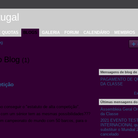
E QUOTAS
BLOGS
GALERIA
FORUM
CALENDÁRIO
MEMBROS
og
o Blog
(1)
Mensagens de blog de
PAGAMENTO DE Q
etição
DA CLASSE
Ex
Últimas mensagens do
o conseguir o "estatuto de alta competição".
Assembleia Geral Ord
pa com um sénior tem as mesmas possibilidades???
da Classe
2021 EVENTO TES
, num campeonato do mundo com 50 barcos, para o
INTERNACIONAL que
substituir o Mundial 
cancelado