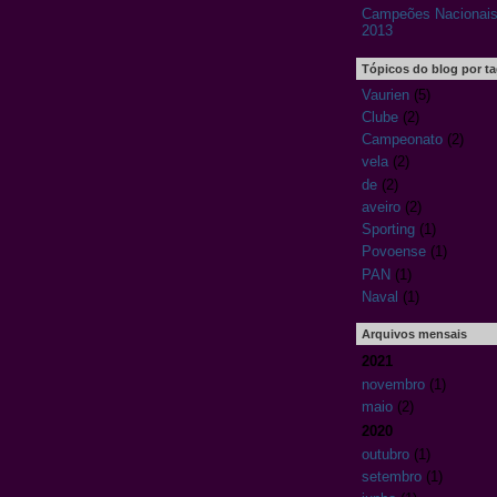
Campeões Nacionais
2013
Tópicos do blog por t
Vaurien
(5)
Clube
(2)
Campeonato
(2)
vela
(2)
de
(2)
aveiro
(2)
Sporting
(1)
Povoense
(1)
PAN
(1)
Naval
(1)
Arquivos mensais
2021
novembro
(1)
maio
(2)
2020
outubro
(1)
setembro
(1)