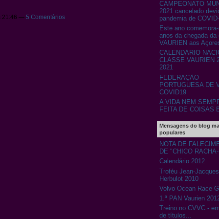
CAMPEONATO MUN
2021 cancelado devi
s 21:46 —
5 Comentários
pandemia de COVID
Este ano comemora-
anos da chegada da 
VAURIEN aos Açore
CALENDÁRIO NACI
CLASSE VAURIEN 2
2021
FEDERAÇÃO
PORTUGUESA DE V
COVID19
A VIDA NEM SEMP
FEITA DE COISAS 
Mensagens do blog ma
populares
NOTA DE FALECIM
DE "CHICO RACHA
Calendário 2012
Troféu Jean-Jacques
Herbulot 2010
Volvo Ocean Race 
1.ª PAN Vaurien 201
Treino no CVVC - e
de títulos...