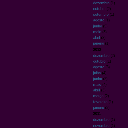
dezembro
(1)
outubro
(2)
setembro
(1)
agosto
(1)
junho
(5)
maio
(8)
abril
(2)
janeiro
(1)
2012
dezembro
(2)
outubro
(1)
agosto
(3)
julho
(4)
junho
(2)
maio
(4)
abril
(3)
março
(2)
fevereiro
(1)
janeiro
(3)
2011
dezembro
(1)
novembro
(1)