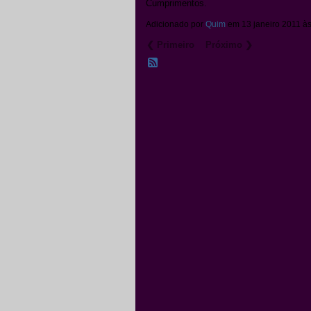
Cumprimentos.
Adicionado por
Quim
em 13 janeiro 2011 à
❮ Primeiro
Próximo ❯