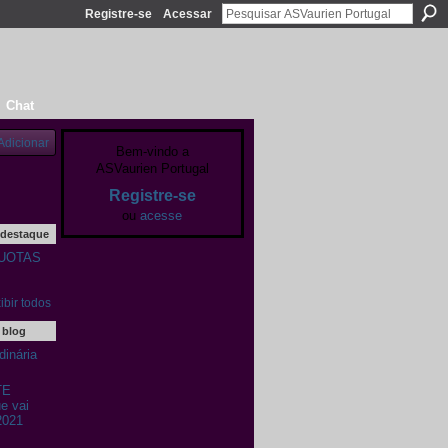
Registre-se
Acessar
Chat
Adicionar
Bem-vindo a
ASVaurien Portugal
Registre-se
ou
acesse
 destaque
UOTAS
ibir todos
 blog
inária
TE
 vai
2021