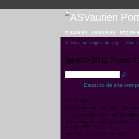
O VAURIEN
ASVAURIEN
SÓCIOS 
Todas as mensagens do blog
Meu bl
janeiro 2011 Posts n
Estatuto de alta comp
Olá a todos,
gostaria de saber informações sobre com
-será que um atleta junior que faz equi
-em que lugar teria que me classificar
conseguir???
Agradeço as possíveis informações.