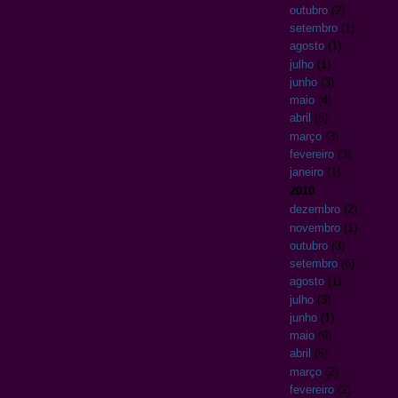
outubro
(2)
setembro
(1)
agosto
(1)
julho
(1)
junho
(3)
maio
(4)
abril
(5)
março
(3)
fevereiro
(3)
janeiro
(1)
2010
dezembro
(2)
novembro
(1)
outubro
(3)
setembro
(6)
agosto
(1)
julho
(3)
junho
(1)
maio
(9)
abril
(6)
março
(2)
fevereiro
(2)