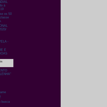
DIAL
do à
-19
se os 50
classe
s.
ONAL
020/
ELA -
RE É
BOAS
is
ENTO
-LENHA"
Game
2
m busca