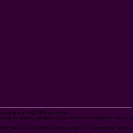
hegada da classe VAURIEN aos Açores.
ntação da moderna vela ligeira, que 2 anos anos tinha começado com a vind
o CLUBE NAVAL DE PONTA DELGADA da altura, o Sr. Fernando Machado, qu