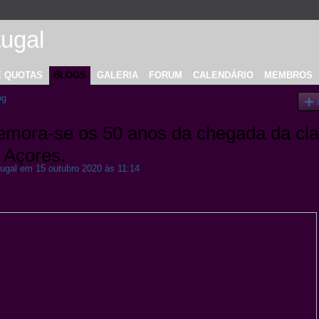
E QUOTAS
BLOGS
GALERIA
FORUM
CALENDÁRIO
MEMBROS
og
mora-se os 50 anos da chegada da cl
Açores.
ugal
em 15 outubro 2020 às 11:14