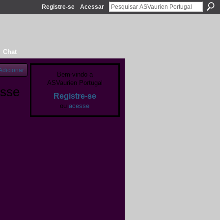
Registre-se
Acessar
Chat
Adicionar
Bem-vindo a
ASVaurien Portugal
asse
Registre-se
ou
acesse