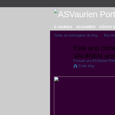
O VAURIEN
ASVAURIEN
SÓCIOS 
Todas as mensagens do blog
Meu bl
Este ano come
VAURIEN aos 
Postado por
ASVaurien Port
Exibir blog