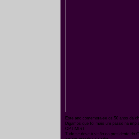
Este ano comemora-se os 50 anos da c
Digamos que foi mais um passo na impla
OPTIMIST.
Tudo se deve à visão do presidente d