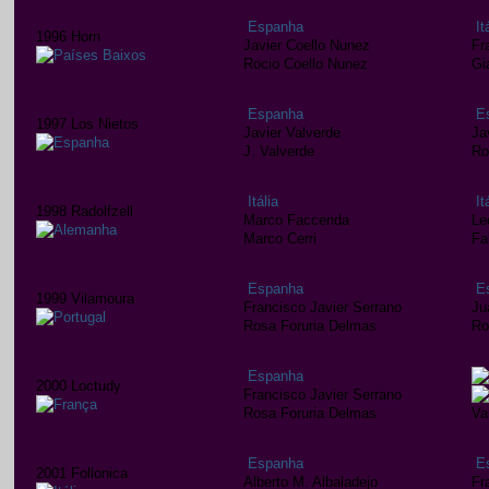
Espanha
It
1996 Horn
Javier Coello Nunez
Fr
Rocio Coello Nunez
Gi
Espanha
E
1997 Los Nietos
Javier Valverde
Ja
J. Valverde
Ro
Itália
It
1998 Radolfzell
Marco Faccenda
Le
Marco Cerri
Fa
Espanha
E
1999 Vilamoura
Francisco Javier Serrano
Ju
Rosa Foruria Delmas
Ro
Espanha
2000 Loctudy
Francisco Javier Serrano
Rosa Foruria Delmas
Va
Espanha
E
2001 Follonica
Alberto M. Albaladejo
Fr