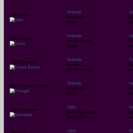
Holanda
It
1985 Vada
Schurmans
Ga
Abma
Ga
Holanda
H
1986 Vingelz
van de Meulen
Sc
Visser
A
Holanda
P
1987 Medemblik
Reindert
Si
van de Meulen
Sc
Holanda
H
1988 Viana do Castelo
Schurmans
Ro
Abma
Se
Itália
It
1989 Überlingen
Marco Faccenda
Ug
Marco Cerri
Lu
Itália
E