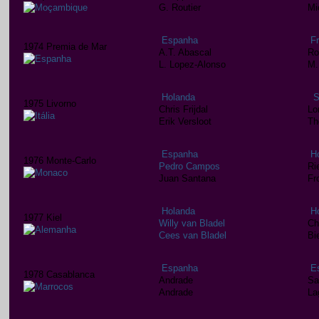
G. Routier
Mi
Espanha
F
1974 Premia de Mar
A.T. Abascal
Ro
L. Lopez-Alonso
M.
Holanda
S
1975 Livorno
Chris Frijdal
Lo
Erik Versloot
Th
Espanha
H
1976 Monte-Carlo
Pedro Campos
Ri
Juan Santana
Fr
Holanda
H
1977 Kiel
Willy van Bladel
Chr
Cees van Bladel
Bi
Espanha
E
1978 Casablanca
Andrade
Sa
Andrade
La