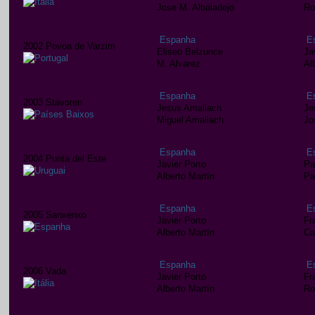
Jose M. Albaladejo
Ro
Espanha
E
2002 Povoa de Varzim
Eliseo Belzunce
Ja
M. Alvarez
Al
Espanha
E
2003 Stavoren
Jesus Amaliach
Je
Miguel Amaliach
Jo
Espanha
E
2004 Punta del Este
Javier Porto
Pa
Alberto Martín
Pa
Espanha
E
2005 Sanxenxo
Javier Porto
Fr
Alberto Martín
Ca
Espanha
E
2006 Vada
Javier Porto
Fr
Alberto Martín
Ro