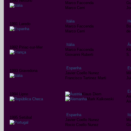
1990 Nettuno
Marco Faccenda
Gu
Marco Cerri
Jo
Itália
H
1991 Laredo
Marco Faccenda
Bo
Marco Cerri
de
Itália
Áu
1992 Piriac-sur-Mer
Marco Faccenda
Kl
Giovanni Ruberti
S.
Espanha
E
1993 Gravedona
Javier Coello Nunez
Mi
Francisco Tartinez Marti
Ju
E
1994 Lipno
Klaus Diem
An
Mark Kalkowski
An
Espanha
It
1995 Setúbal
Javier Coello Nunez
Ma
Rocio Coello Nunez
Gi