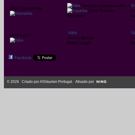
Francesco Zampacavallo
E
2018 Travemünde
Carlos Frances
An
Armengot
Lu
Itália
It
2019 Colico
Niccolò Bertola
Fr
Mattia Saggio
Al
Facebook
© 2026 Criado por
ASVaurien Portugal
. Ativado por