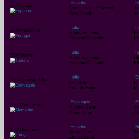
Espanha
E
2007 Laredo
Francisco Javier Serrano
Ja
Rosa Foruria
Al
Itália
It
2008 Matosinhos
Marco Faccenda
Fr
Giovanni Galassini
Ma
Itália
It
2009 Bizerte
Marco Faccenda
Ol
Giovanni Galassini
Ed
Itália
E
2010 Liptovsky Mikulas
Olmo Cerri
Mi
Edoardo Meini
Ma
Eslováquia
E
2011 Dümmer See
Miroslav Baran
Ja
Maroš Baran
Al
Espanha
H
2012 Douarnenez
Jaime Leiros
Ro
Alfonso Leiros
Je