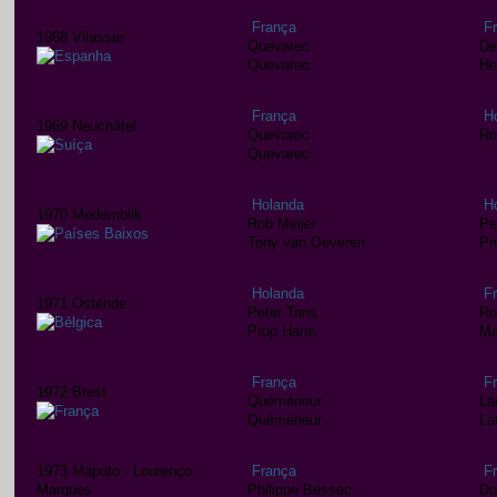
França
F
1968 Vilassar
Quevarec
De
Quevarec
He
França
H
1969 Neuchâtel
Quevarec
Ro
Quevarec
Holanda
H
1970 Medemblik
Rob Meijer
Pe
Tony van Oeveren
Pr
Holanda
F
1971 Ostende
Peter Tans
Ro
Prop Harm
Ma
França
F
1972 Brest
Quéméneur
La
Quéméneur
La
1973 Maputo - Lourenço
França
F
Marques
Philippe Bessec
Do