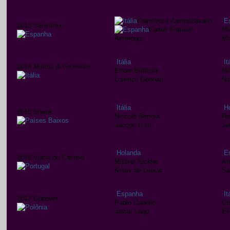
Francesco Zampacavallo
E
2013 Sanxenxo
Carlos Frances
Mi
Armengot
Ma
Itália
It
2014 Marina di Grosseto
Ettore Botticini
Ma
Lorenzo Gennari
Ni
Itália
H
2015 Sneek
Niccolò Bertola
Ro
Jacopo Izzo
Je
Holanda
E
2016 Viana do Castelo
Michiel Sickler
An
Kristy de Leeuw
Sa
Espanha
It
2017 Gudowo
Pablo Cabello
Ol
Javier Lago
El