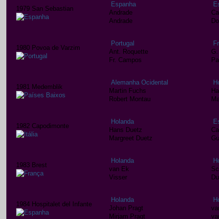
Espanha
E
1979 San Sebastian
Andrade
Ca
Andrade
Do
Portugal
F
1980 Povoa de Varzim
Ant. Roquette
G.
Fr. Campos
Pa
Alemanha Ocidental
H
1981 Medemblik
Martin Fuchs
Ha
Robert Montau
Ma
Holanda
E
1982 Capodimonte
Hans Duetz
Ca
Margreet Duetz
Gu
Holanda
H
1983 Brest
van Ek
Sc
Visser
Du
Holanda
H
1984 Hospitalet del Infante
Johan Pragt
va
Mirjam Pragt
va