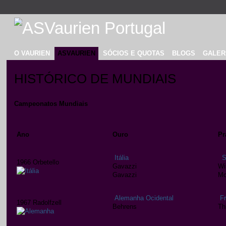
O VAURIEN
ASVAURIEN
SÓCIOS E QUOTAS
BLOGS
GALER
HISTÓRICO DE MUNDIAIS
Campeonatos Mundiais
Ano
Ouro
Pr
Itália
S
1966 Orbetello
Gavazzi
Wi
Gavazzi
Mo
Alemanha Ocidental
F
1967 Radolfzell
Behrens
Th