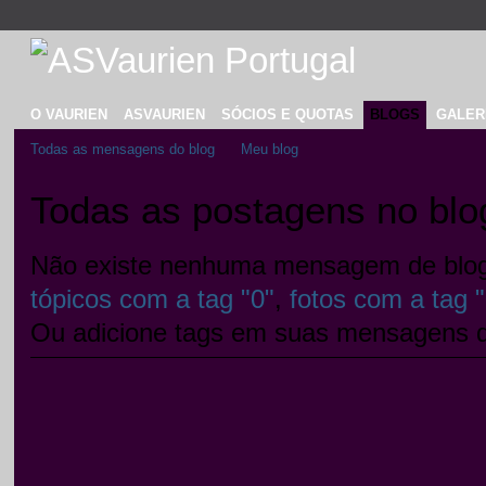
O VAURIEN
ASVAURIEN
SÓCIOS E QUOTAS
BLOGS
GALER
Todas as mensagens do blog
Meu blog
Todas as postagens no blo
Não existe nenhuma mensagem de blog 
tópicos com a tag "0"
,
fotos com a tag "
Ou adicione tags em suas mensagens d