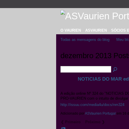
O VAURIEN
ASVAURIEN
SÓCIOS 
Todas as mensagens do blog
Meu bl
dezembro 2013 Post
NOTICIAS DO MAR edi
A edição online Nº 324 do "NOTICIAS DO
PRO-VAURIEN com o intuito de divulgar 
http://issuu.com/media4u/docs/nm324
Adicionado por
ASVaurien Portugal
em 16 d
❮ Primeiro
Próximo ❯