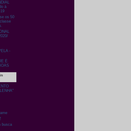
DIAL
do à
-19
se os 50
classe
s.
ONAL
020/
ELA -
RE É
BOAS
is
ENTO
-LENHA"
Game
2
m busca