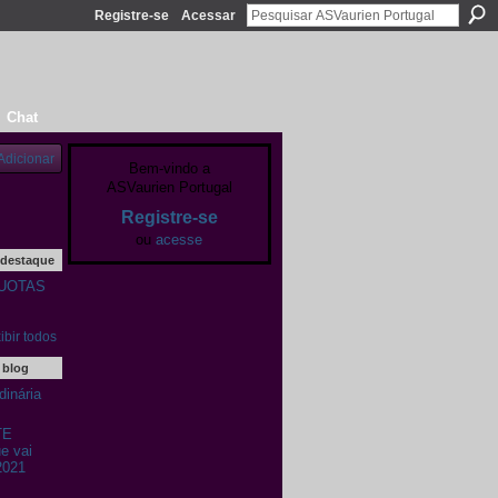
Registre-se
Acessar
Chat
Adicionar
Bem-vindo a
ASVaurien Portugal
Registre-se
ou
acesse
 destaque
UOTAS
ibir todos
 blog
inária
TE
 vai
2021