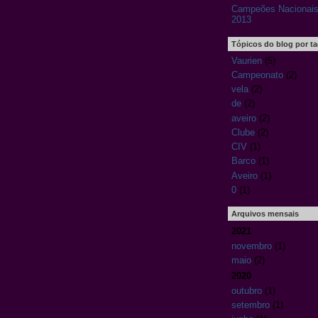
Campeões Nacionais
2013
Tópicos do blog por t
Vaurien
(5)
Campeonato
(2)
vela
(2)
de
(2)
aveiro
(2)
Clube
(2)
CIV
(1)
Barco
(1)
Aveiro
(1)
0
(1)
Arquivos mensais
2021
novembro
(1)
maio
(2)
2020
outubro
(1)
setembro
(1)