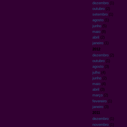
dezembro
(1)
outubro
(2)
setembro
(1)
agosto
(1)
junho
(5)
maio
(8)
abril
(2)
janeiro
(1)
2012
dezembro
(2)
outubro
(1)
agosto
(3)
julho
(4)
junho
(2)
maio
(4)
abril
(3)
março
(2)
fevereiro
(1)
janeiro
(3)
2011
dezembro
(1)
novembro
(1)