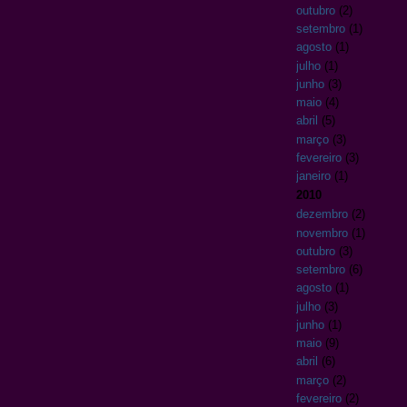
outubro
(2)
setembro
(1)
agosto
(1)
julho
(1)
junho
(3)
maio
(4)
abril
(5)
março
(3)
fevereiro
(3)
janeiro
(1)
2010
dezembro
(2)
novembro
(1)
outubro
(3)
setembro
(6)
agosto
(1)
julho
(3)
junho
(1)
maio
(9)
abril
(6)
março
(2)
fevereiro
(2)