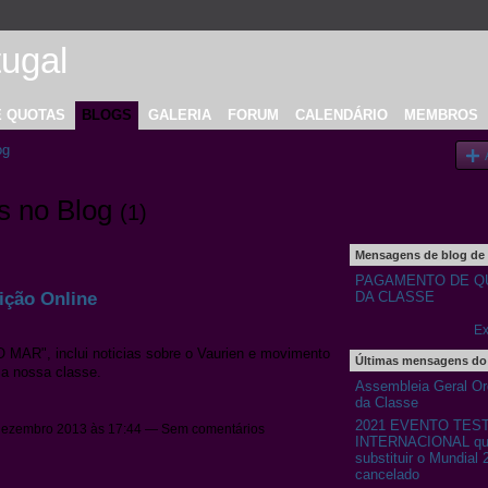
E QUOTAS
BLOGS
GALERIA
FORUM
CALENDÁRIO
MEMBROS
og
s no Blog
(1)
Mensagens de blog de
PAGAMENTO DE Q
ção Online
DA CLASSE
Ex
 MAR", inclui noticias sobre o Vaurien e movimento
Últimas mensagens do
a nossa classe.
Assembleia Geral Ord
da Classe
2021 EVENTO TES
ezembro 2013 às 17:44 — Sem comentários
INTERNACIONAL que
substituir o Mundial 
cancelado