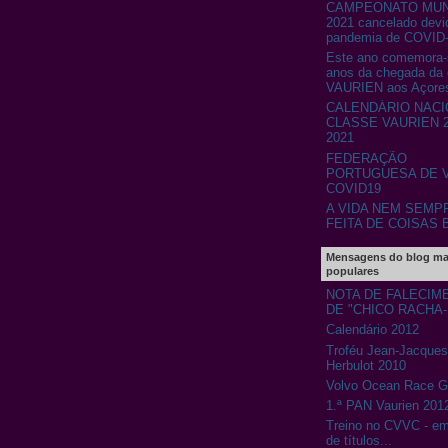
CAMPEONATO MUN
2021 cancelado devi
pandemia de COVID
Este ano comemora-
anos da chegada da 
VAURIEN aos Açore
CALENDÁRIO NACI
CLASSE VAURIEN 2
2021
FEDERAÇÃO
PORTUGUESA DE V
COVID19
A VIDA NEM SEMP
FEITA DE COISAS 
Mensagens do blog ma
populares
NOTA DE FALECIM
DE "CHICO RACHA
Calendário 2012
Troféu Jean-Jacques
Herbulot 2010
Volvo Ocean Race 
1.ª PAN Vaurien 201
Treino no CVVC - e
de títulos...