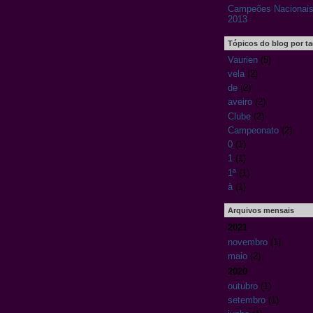
Campeões Nacionais
2013
Tópicos do blog por t
Vaurien
(5)
vela
(2)
de
(2)
aveiro
(2)
Clube
(2)
Campeonato
(2)
0
(1)
1
(1)
1ª
(1)
à
(1)
Arquivos mensais
2021
novembro
(1)
maio
(2)
2020
outubro
(1)
setembro
(1)