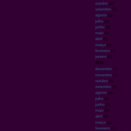
outubro
(2)
setembro
(1)
agosto
(1)
julho
(1)
junho
(3)
maio
(4)
abril
(5)
março
(3)
fevereiro
(3)
janeiro
(1)
2010
dezembro
(2)
novembro
(1)
outubro
(3)
setembro
(6)
agosto
(1)
julho
(3)
junho
(1)
maio
(9)
abril
(6)
março
(2)
fevereiro
(2)