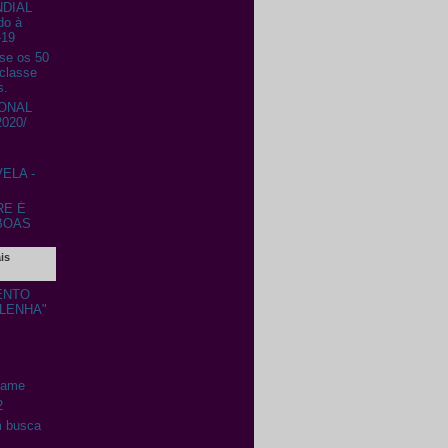
DIAL
do à
-19
se os 50
classe
s.
ONAL
020/
ELA -
RE É
BOAS
is
ENTO
-LENHA"
Game
2
m busca