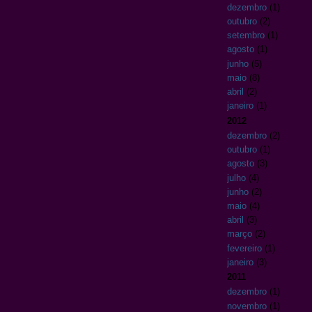
dezembro
(1)
outubro
(2)
setembro
(1)
agosto
(1)
junho
(5)
maio
(8)
abril
(2)
janeiro
(1)
2012
dezembro
(2)
outubro
(1)
agosto
(3)
julho
(4)
junho
(2)
maio
(4)
abril
(3)
março
(2)
fevereiro
(1)
janeiro
(3)
2011
dezembro
(1)
novembro
(1)