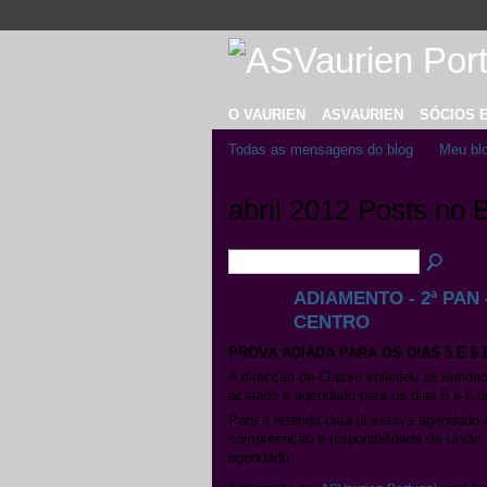
O VAURIEN
ASVAURIEN
SÓCIOS 
Todas as mensagens do blog
Meu bl
abril 2012 Posts no 
ADIAMENTO - 2ª PAN -
CENTRO
PROVA ADIADA PARA OS DIAS 5 E 6 
A direcção da Classe solicitou às entida
acatado e agendado para os dias 5 e 6 d
Para a referida data já estava agendado
compreenção e disponibilidade da União 
agendado.