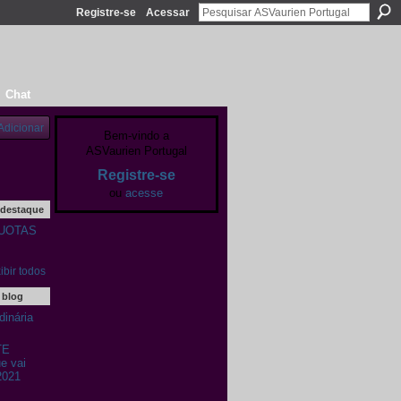
Registre-se
Acessar
Chat
Adicionar
Bem-vindo a
ASVaurien Portugal
Registre-se
ou
acesse
 destaque
UOTAS
ibir todos
 blog
inária
TE
 vai
2021