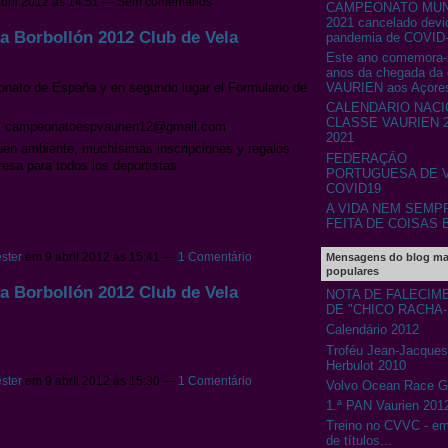
bril 2012 às 14:51 — Sem comentários
CAMPEONATO MUN
2021 cancelado devi
 Borbollón 2012 Club de Vela
pandemia de COVID
Este ano comemora-
anos da chegada da 
onato de España y en segundo lugar el Formulario de
VAURIEN aos Açore
CALENDÁRIO NACI
CLASSE VAURIEN 2
 es campeonatoespvaurien12@gmail.com
2021
uen ambiente, muchísimas inscripciones y regalos
FEDERAÇÃO
resa para todos los deportistas.
PORTUGUESA DE V
COVID19
A VIDA NEM SEMP
FEITA DE COISAS 
ster
em 9 abril 2012 às 15:41 —
1 Comentário
Mensagens do blog ma
populares
 Borbollón 2012 Club de Vela
NOTA DE FALECIM
DE "CHICO RACHA
Calendário 2012
Troféu Jean-Jacques
Herbulot 2010
ster
em 9 abril 2012 às 15:30 —
1 Comentário
Volvo Ocean Race 
1.ª PAN Vaurien 201
Treino no CVVC - e
de títulos...