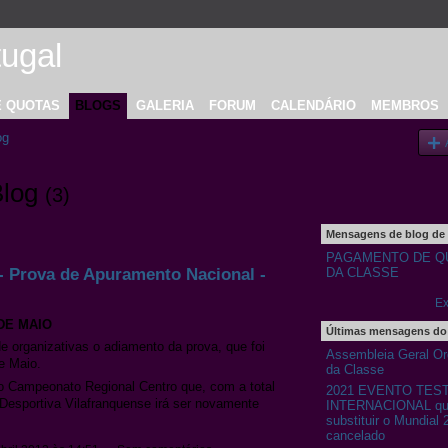
E QUOTAS
BLOGS
GALERIA
FORUM
CALENDÁRIO
MEMBROS
og
Blog
(3)
Mensagens de blog de
PAGAMENTO DE Q
 Prova de Apuramento Nacional -
DA CLASSE
Ex
DE MAIO
Últimas mensagens do
de organizativas o adiamento da prova
, que foi
Assembleia Geral Ord
e Maio.
da Classe
 o Campeonato Regional Centro que, com a total
2021 EVENTO TES
Desportiva Vilafranquense irá ser novamente
INTERNACIONAL que
substituir o Mundial 
cancelado