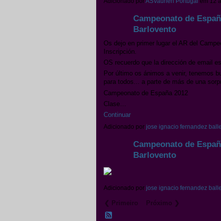
Adicionado por
ASVaurien Portugal
em 12 a
Campeonato de España
Barlovento
Os dejo en primer lugar el AR del Campe
Inscripción.
OS recuerdo que la dirección de email
Por último os ánimos a venir, tenemos b
para todos... a parte de más de una sorp
Campeonato de España 2012
Clase…
Continuar
Adicionado por
jose ignacio fernandez balle
Campeonato de España
Barlovento
Adicionado por
jose ignacio fernandez balle
❮ Primeiro
Próximo ❯