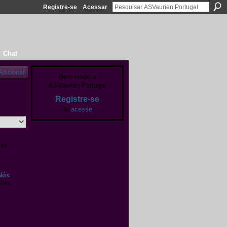
Registre-se
Acessar
Chat
Adicionar
Bem-vindo a
ASVaurien Portugal
Registre-se
ou
acesse
ões
Nós
ções