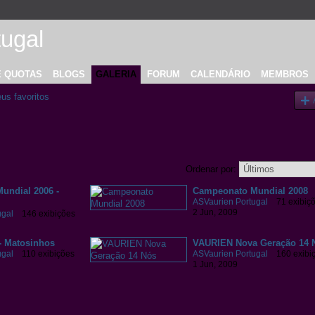
E QUOTAS
BLOGS
GALERIA
FORUM
CALENDÁRIO
MEMBROS
us favoritos
Ordenar por:
undial 2006 -
Campeonato Mundial 2008
ASVaurien Portugal
71 exibiç
2 Jun, 2009
ugal
146 exibições
- Matosinhos
VAURIEN Nova Geração 14 
ugal
110 exibições
ASVaurien Portugal
160 exibi
1 Jun, 2009