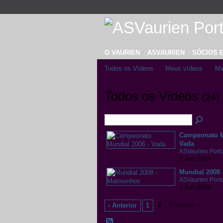
O VAURIEN
ASVAURIEN
SÓCIOS 
Todos os Vídeos
Meus vídeos
Me
Todos os Vídeos
(24)
Campeonato M
Vada
ASVaurien Port
2 Jun, 2009
Mundial 2008 
ASVaurien Port
1 Jun, 2009
2
Próximo ›
‹ Anterior
1