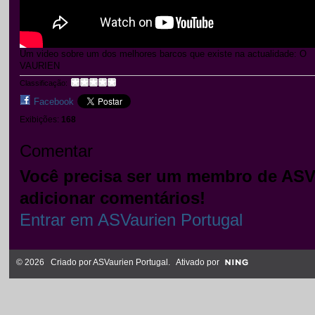
Um video sobre um dos melhores barcos que existe na actualidade: O
VAURIEN
Classificação:
Facebook
Exibições:
168
Comentar
Você precisa ser um membro de ASVa
adicionar comentários!
Entrar em ASVaurien Portugal
© 2026 Criado por
ASVaurien Portugal
. Ativado por