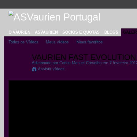
O VAURIEN
ASVAURIEN
SÓCIOS E QUOTAS
BLOGS
GALER
Todos os Vídeos
Meus vídeos
Meus favoritos
VAURIEN FAST EVOLUTION
Adicionado por
Carlos Manuel Carvalho
em 7 fevereiro 201
Assistir vídeos