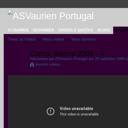
O VAURIEN
ASVAURIEN
SÓCIOS E QUOTAS
BLOGS
GALER
Todos os Vídeos
Meus vídeos
Meus favoritos
Camp. Ibérico 2009 - 4
Adicionado por
ASVaurien Portugal
em 24 setembro 2009 à
Assistir vídeos