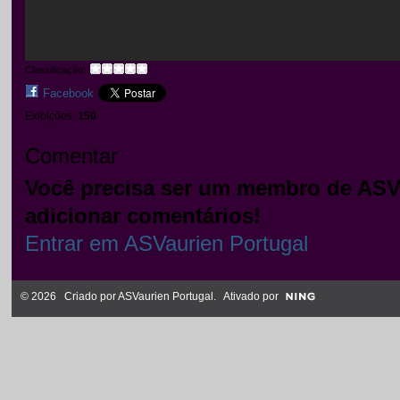
Classificação:
Facebook
Exibições:
150
Comentar
Você precisa ser um membro de ASVa
adicionar comentários!
Entrar em ASVaurien Portugal
© 2026 Criado por
ASVaurien Portugal
. Ativado por