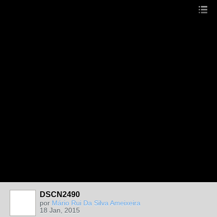
DSCN2490
por
Mário Rui Da Silva Ameixeira
18 Jan, 2015