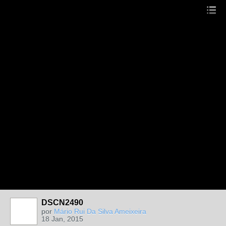
DSCN2490
por
Mário Rui Da Silva Ameixeira
18 Jan, 2015