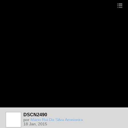
DSCN2490
por
Mário Rui Da Silva Ameixeira
18 Jan, 2015