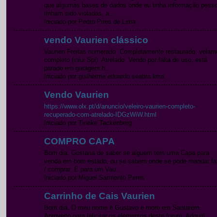
que algumas bases de dados onde eu tinha informação pesso
tinham sido violadas, a…
Iniciado por Pedro Pires de Lima
vendo Vaurien clássico
Vaurien Freitas numerado Completamente restaurado velam
completo (inlui Spi) Atrelado Vendo por falta de uso, está
parado em garagem h…
Iniciado por guilherme eduardo seabra lima
Vendo Vaurien
https://www.olx.pt/d/anuncio/veleiro-vaurien-completo-
recuperado-com-atrelado-IDGzWiW.html
Iniciado por Tineke Tackenberg
COMPRO CAPA
Bom dia, Gostaria de saber se alguem tem uma Capa para
venda em bom estado, ou se sabem onde se pode mandar fa
/ comprar. É para um Vau…
Iniciado por Miguel Sarmento Peres
Carrinho de Cais Vaurien
Bom dia. O meu nome é Gustavo e moro em Santarém.
Aproveito para felicitar os elementos deste forum. Adquiri