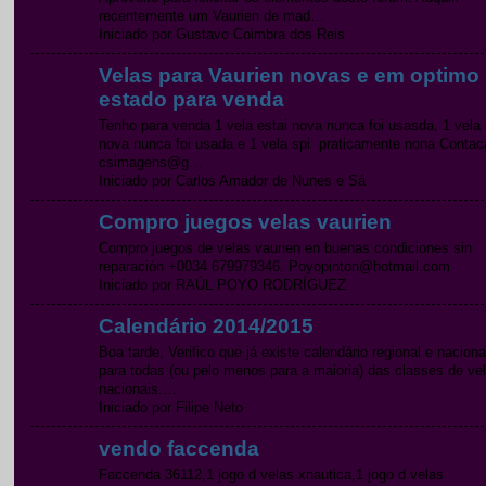
recentemente um Vaurien de mad…
Iniciado por Gustavo Coimbra dos Reis
Velas para Vaurien novas e em optimo
estado para venda
Tenho para venda 1 vela estai nova nunca foi usasda, 1 vela 
nova nunca foi usada e 1 vela spi praticamente nona Contac
csimagens@g…
Iniciado por Carlos Amador de Nunes e Sá
Compro juegos velas vaurien
Compro juegos de velas vaurien en buenas condiciones sin
reparación +0034 679979346. Poyopinton@hotmail.com
Iniciado por RAÚL POYO RODRÍGUEZ
Calendário 2014/2015
Boa tarde, Verifico que já existe calendário regional e naciona
para todas (ou pelo menos para a maioria) das classes de ve
nacionais.…
Iniciado por Filipe Neto
vendo faccenda
Faccenda 36112,1 jogo d velas xnautica,1 jogo d velas