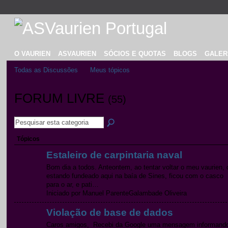
O VAURIEN
ASVAURIEN
SÓCIOS E QUOTAS
BLOGS
GALER
Todas as Discussões
Meus tópicos
FORUM LIVRE
(55)
Tópicos
Estaleiro de carpintaria naval
Bom dia a todos. Anteontem, ao tentar voltar o meu vaurien, 
estando fundeado aqui na baía de Sines, ficou com o casco
para o ar, e pati…
Iniciado por Manuel ParenteGalambade Oliveira
Violação de base de dados
Caros amigos, Recebi da Google uma mensagem informand