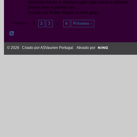
fastfowrd,mastro e retranca super spar,mastro e retranca
proctor,leme e patilhao teb,…
Iniciado por Ruben Miguel vicente graça
‹ Anterior
1
…
2
3
6
Próximo ›
© 2026 Criado por
ASVaurien Portugal
. Ativado por